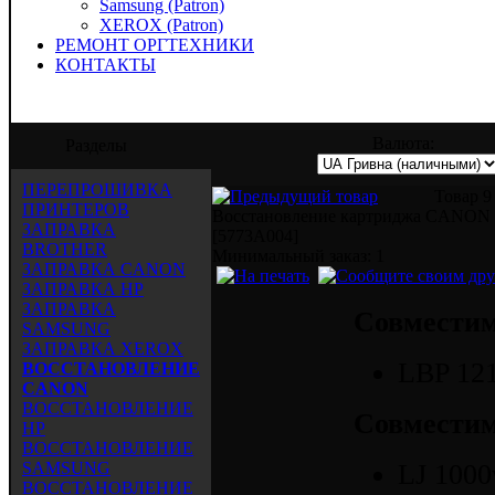
Samsung (Patron)
XEROX (Patron)
РЕМОНТ ОРГТЕХНИКИ
КОНТАКТЫ
редлагает услуги по заправке, восстанов
Валюта:
Разделы
ПЕРЕПРОШИВКА
Товар 9
ПРИНТЕРОВ
Восстановление картриджа CANON 
ЗАПРАВКА
[5773A004]
BROTHER
Mинимальный заказ: 1
ЗАПРАВКА CANON
ЗАПРАВКА HP
ЗАПРАВКА
Совместим
SAMSUNG
ЗАПРАВКА XEROX
LBP 12
ВОССТАНОВЛЕНИЕ
CANON
ВОССТАНОВЛЕНИЕ
Совместим
HP
ВОССТАНОВЛЕНИЕ
SAMSUNG
LJ 1000
ВОССТАНОВЛЕНИЕ