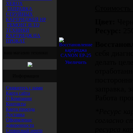
XEROX
Стоимость 
ЗАПРАВКА
СТРУЙНЫХ
КАРТРИДЖЕЙ HP
Цвет:
Чер
РЕМОНТ И ТО
Ресурс:
250
ТЕХНИКИ
КАРТРИДЖ НА
ПРОКАТ
Восстанов
себя диагн
наш магазин техники
делать цел
Увеличить
отработанно
Информация
посторонни
заправка, 
Свяжитесь с нами
Карта сайта
Работа про
О Компании
Контакты
Карта проезда
*Ресурс к
Доставка
согласно с
Оформление
доверенности
ресурса ка
Сервисный центр