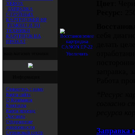
Цвет
: Чер
XEROX
ЗАПРАВКА
Ресурс:
250
СТРУЙНЫХ
КАРТРИДЖЕЙ HP
Восстанов
РЕМОНТ И ТО
ТЕХНИКИ
себя диагн
КАРТРИДЖ НА
ПРОКАТ
делать цел
отработанно
наш магазин техники
Увеличить
посторонни
заправка, 
Информация
Работа про
Свяжитесь с нами
*Ресурс к
Карта сайта
О Компании
согласно с
Контакты
Карта проезда
ресурса ка
Доставка
Оформление
доверенности
Заправка 
Сервисный центр