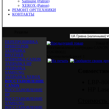
Samsung (Patron)
XEROX (Patron)
РЕМОНТ ОРГТЕХНИКИ
КОНТАКТЫ
предлагает услуги по заправке, восстано
Валюта:
Разделы
ПЕРЕПРОШИВКА
Товар 8
ПРИНТЕРОВ
Восстановление картриджа CANON 
ЗАПРАВКА
[0263B002]
BROTHER
Mинимальный заказ: 1
ЗАПРАВКА CANON
ЗАПРАВКА HP
ЗАПРАВКА
Совместим
SAMSUNG
ЗАПРАВКА XEROX
LBP-800
ВОССТАНОВЛЕНИЕ
CANON
НР Lase
ВОССТАНОВЛЕНИЕ
HP
ВОССТАНОВЛЕНИЕ
Стоимость 
SAMSUNG
ВОССТАНОВЛЕНИЕ