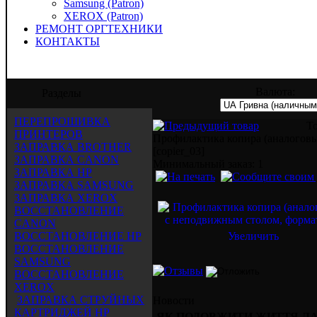
Samsung (Patron)
XEROX (Patron)
РЕМОНТ ОРГТЕХНИКИ
КОНТАКТЫ
" предлагает услуги по заправке, восста
Валюта:
Разделы
ПЕРЕПРОШИВКА
То
ПРИНТЕРОВ
Профилактика копира (аналогов
ЗАПРАВКА BROTHER
[copier_03]
ЗАПРАВКА CANON
Mинимальный заказ: 1
ЗАПРАВКА HP
ЗАПРАВКА SAMSUNG
ЗАПРАВКА XEROX
ВОССТАНОВЛЕНИЕ
CANON
ВОССТАНОВЛЕНИЕ HP
Увеличить
ВОССТАНОВЛЕНИЕ
SAMSUNG
ВОССТАНОВЛЕНИЕ
XEROX
ЗАПРАВКА СТРУЙНЫХ
Новости
КАРТРИДЖЕЙ HP
ЯК ПОДОВЖИТИ ЖИТТЯ Л