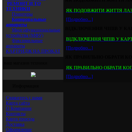
РЕМОНТ И ТО
ТЕХНИКИ
ЯК ПОДОВЖИТИ ЖИТТЯ ЛА
Принтеры
Копировальные
[Подробно...]
аппараты
ВІДКЛЮЧЕННЯ ЧІПІВ У КАРТ
Многофункциональные
устройства (МФУ)
ВІДКЛЮЧЕННЯ ЧІПІВ У КАРТРИ
Факсимильные
аппараты
[Подробно...]
КАРТРИДЖ НА ПРОКАТ
ЯК ПРАВИЛЬНО ОБРАТИ К
наш магазин техники
ЯК ПРАВИЛЬНО ОБРАТИ КО
[Подробно...]
Информация
Свяжитесь с нами
Карта сайта
О Компании
Контакты
Карта проезда
Доставка
Оформление