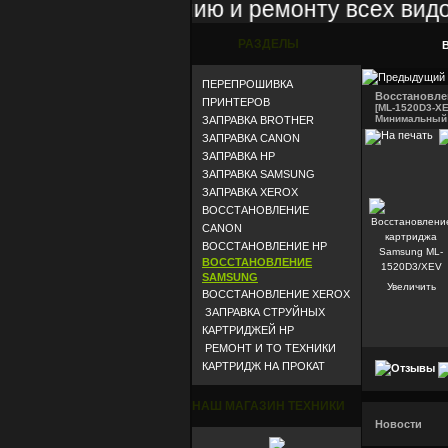
е, восстановлению и ремонту всех видов 
РАЗДЕЛЫ
В
ПЕРЕПРОШИВКА
Восстановле
ПРИНТЕРОВ
[ML-1520D3-XE
Mинимальный 
ЗАПРАВКА BROTHER
ЗАПРАВКА CANON
ЗАПРАВКА HP
ЗАПРАВКА SAMSUNG
ЗАПРАВКА XEROX
ВОССТАНОВЛЕНИЕ
CANON
ВОССТАНОВЛЕНИЕ HP
ВОССТАНОВЛЕНИЕ
SAMSUNG
Увеличить
ВОССТАНОВЛЕНИЕ XEROX
ЗАПРАВКА СТРУЙНЫХ
КАРТРИДЖЕЙ HP
РЕМОНТ И ТО ТЕХНИКИ
КАРТРИДЖ НА ПРОКАТ
НАШ МАГАЗИН ТЕХНИКИ
Новости