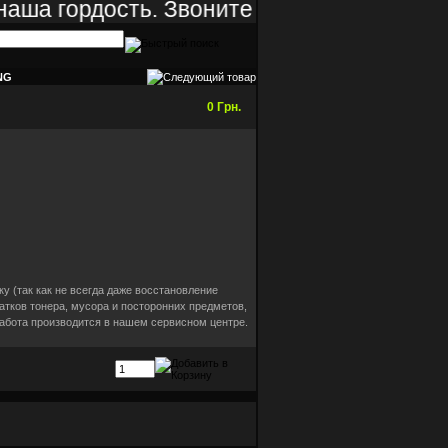
аша гордость. Звоните и Вы несомненно о
NG
0 Грн.
у (так как не всегда даже восстановление
татков тонера, мусора и посторонних предметов,
Работа производится в нашем сервисном центре.