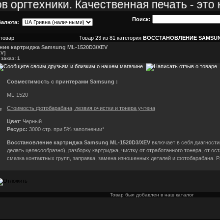
оргтехники. Качественная печать - это н
Поиск:
алюта:
Товар 23 из 81 категория
ВОССТАНОВЛЕНИЕ SAMSU
ние картриджа Samsung ML-1520D3/XEV
V]
заказ: 1
Совместимость с принтерами Samsung :
ML-1520
Стоимость фотобарабана, лезвия очистки и тонера учтена
Цвет
: Черный
Ресурс:
3000 стр. при 5% заполнении*
Восстановление картриджа Samsung ML-1520D3/XEV
включает в себя диагностик
делать целесообразно), разборку картриджа, чистку от отработанного тонера, от ос
смазка контактных групп, заправка, замена изношенных деталей и фотобарабана. 
Товар был добавлен в наш каталог