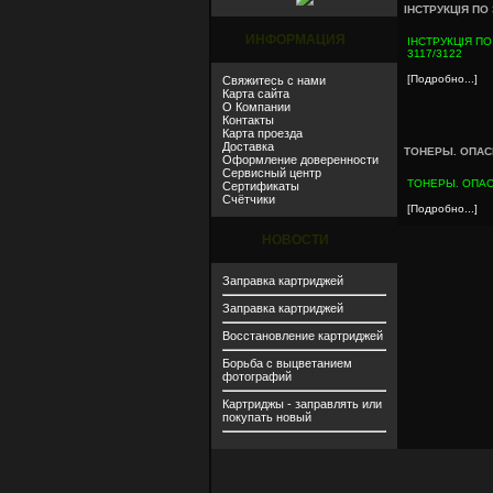
ІНСТРУКЦІЯ ПО
ИНФОРМАЦИЯ
ІНСТРУКЦІЯ ПО
3117/3122
[Подробно...]
Свяжитесь с нами
Карта сайта
О Компании
Контакты
Карта проезда
Доставка
ТОНЕРЫ. ОПАС
Оформление доверенности
Сервисный центр
ТОНЕРЫ. ОПА
Сертификаты
Счётчики
[Подробно...]
НОВОСТИ
Заправка картриджей
Заправка картриджей
Восстановление картриджей
Борьба с выцветанием
фотографий
Картриджы - заправлять или
покупать новый