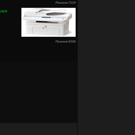
Показов:7129
HASER
Показов:8398