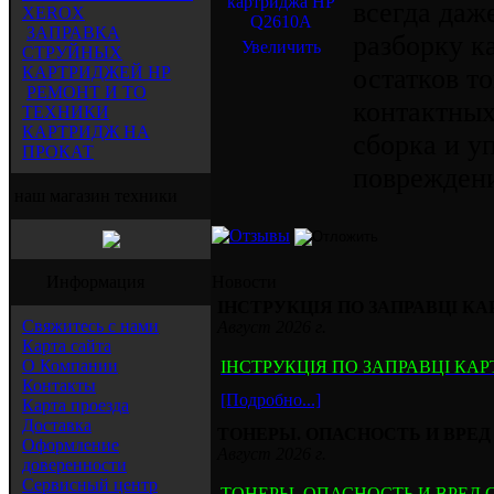
всегда даж
XEROX
ЗАПРАВКА
разборку к
Увеличить
СТРУЙНЫХ
КАРТРИДЖЕЙ HP
остатков т
РЕМОНТ И ТО
контактных
ТЕХНИКИ
КАРТРИДЖ НА
сборка и у
ПРОКАТ
повреждени
наш магазин техники
Информация
Новости
ІНСТРУКЦІЯ ПО ЗАПРАВЦІ КА
Свяжитесь с нами
Август 2026 г.
Карта сайта
О Компании
ІНСТРУКЦІЯ ПО ЗАПРАВЦІ КАР
Контакты
[Подробно...]
Карта проезда
Доставка
ТОНЕРЫ. ОПАСНОСТЬ И ВРЕ
Оформление
Август 2026 г.
доверенности
Сервисный центр
ТОНЕРЫ. ОПАСНОСТЬ И ВРЕД