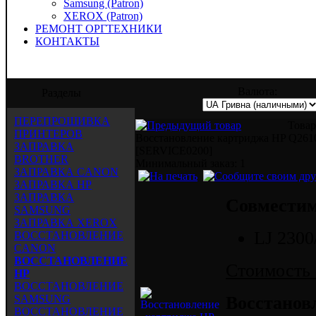
Samsung (Patron)
XEROX (Patron)
РЕМОНТ ОРГТЕХНИКИ
КОНТАКТЫ
" предлагает услуги по заправке, восста
Валюта:
Разделы
ПЕРЕПРОШИВКА
Товар
ПРИНТЕРОВ
Восстановление картриджа HP Q26
ЗАПРАВКА
[SERVICE0200]
BROTHER
Mинимальный заказ: 1
ЗАПРАВКА CANON
ЗАПРАВКА HP
ЗАПРАВКА
Совместим
SAMSUNG
ЗАПРАВКА XEROX
LJ 2300
ВОССТАНОВЛЕНИЕ
CANON
ВОССТАНОВЛЕНИЕ
Стоимость 
HP
ВОССТАНОВЛЕНИЕ
SAMSUNG
Восстанов
ВОССТАНОВЛЕНИЕ