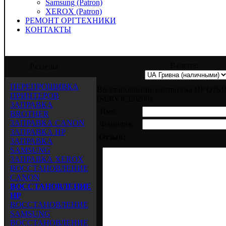
Samsung (Patron)
XEROX (Patron)
РЕМОНТ ОРГТЕХНИКИ
КОНТАКТЫ
предлагает услуги по заправке, восстано
Валюта:
Разделы
ПЕРЕПРОШИВКА
Восстановление картриджа HP Q26
ПРИНТЕРОВ
[SERVICE0200]
ЗАПРАВКА
Имя:
BROTHER
ЗАПРАВКА CANON
Фамилия:
ЗАПРАВКА HP
Отзыв:
ЗАПРАВКА
SAMSUNG
ЗАПРАВКА XEROX
ВОССТАНОВЛЕНИЕ
CANON
ВОССТАНОВЛЕНИЕ
HP
ВОССТАНОВЛЕНИЕ
SAMSUNG
ВОССТАНОВЛЕНИЕ