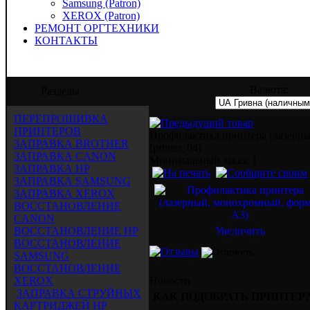
Samsung (Patron)
XEROX (Patron)
РЕМОНТ ОРГТЕХНИКИ
КОНТАКТЫ
ейд" предлагает услуги по заправке, вос
Валюта:
Разделы
ПЕРЕПРОШИВКА
ПРИНТЕРОВ
Профилактика принтера (лазерн
ЗАПРАВКА BROTHER
[printer_04]
ЗАПРАВКА CANON
Mинимальный заказ: 1
ЗАПРАВКА HP
ЗАПРАВКА SAMSUNG
ЗАПРАВКА XEROX
ВОССТАНОВЛЕНИЕ
CANON
ВОССТАНОВЛЕНИЕ HP
Увеличить
ВОССТАНОВЛЕНИЕ
SAMSUNG
ВОССТАНОВЛЕНИЕ
XEROX
Новости
ЗАПРАВКА СТРУЙНЫХ
КАК ПОДОБРАТЬ ПРИНТЕР
КАРТРИДЖЕЙ HP