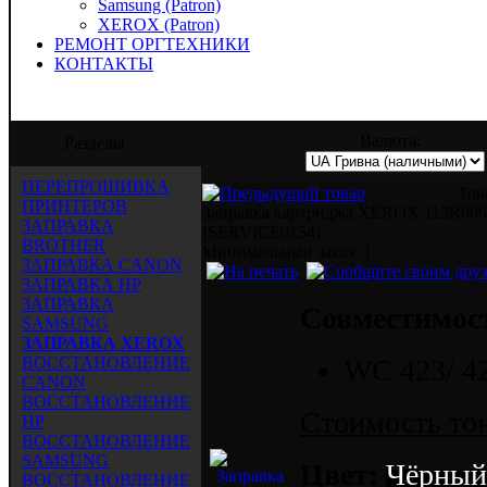
Samsung (Patron)
XEROX (Patron)
РЕМОНТ ОРГТЕХНИКИ
КОНТАКТЫ
" предлагает услуги по заправке, восста
Валюта:
Разделы
ПЕРЕПРОШИВКА
Тов
ПРИНТЕРОВ
Заправка картриджа XEROX 113R0061
ЗАПРАВКА
[SERVICE0154]
BROTHER
Mинимальный заказ: 1
ЗАПРАВКА CANON
ЗАПРАВКА HP
ЗАПРАВКА
Совместимос
SAMSUNG
ЗАПРАВКА XEROX
ВОССТАНОВЛЕНИЕ
WC 423/ 4
CANON
ВОССТАНОВЛЕНИЕ
Стоимость тон
HP
ВОССТАНОВЛЕНИЕ
SAMSUNG
Цвет:
Чёрный
ВОССТАНОВЛЕНИЕ