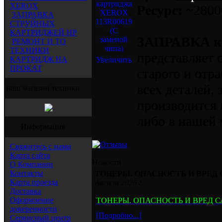
XEROX
Ресурс:
~28000
ЗАПРАВКА
СТРУЙНЫХ
КАРТРИДЖЕЙ HP
ЗАПРАВКА к
РЕМОНТ И ТО
ТЕХНИКИ
представляет 
КАРТРИДЖ НА
Увеличить
ПРОКАТ
старого и отр
всех деталей, 
наш магазин техники
производится 
либо в нашей 
Информация
Свяжитесь с нами
Карта сайта
Новости
О Компании
Контакты
ТОНЕРЫ. ОПАСНОСТЬ И ВРЕД
Карта проезда
Август 2026 г.
Доставка
Оформление
ТОНЕРЫ. ОПАСНОСТЬ И ВРЕД 
доверенности
[Подробно...]
Сервисный центр