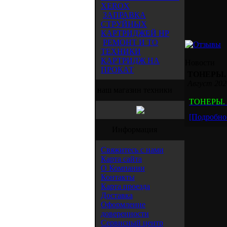
XEROX
ЗАПРАВКА
СТРУЙНЫХ
КАРТРИДЖЕЙ HP
РЕМОНТ И ТО
ТЕХНИКИ
КАРТРИДЖ НА
Новости
ПРОКАТ
ТОНЕРЫ.
Август 2026
наш магазин техники
ТОНЕРЫ.
[Подробно.
Информация
Свяжитесь с нами
Карта сайта
О Компании
Контакты
Карта проезда
Доставка
Оформление
доверенности
Сервисный центр