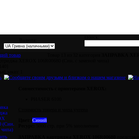
авке, восстановлению и ремонту всех вид
Поиск:
Валюта:
Товар 13 из 32 категория
ЗАПРАВКА XE
артриджа XEROX 106R00680 (Син. с заменой чипа)
140]
й заказ: 1
Совместимость с принтерами XEROX:
PHASER 6100
Стоимость тонера и чипа учтена
Цвет:
Синий
Ресурс:
5000 стр. при 5% заполнении
ить
ЗАПРАВКА картриджа XEROX 106R00680
представля