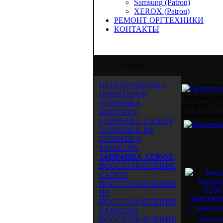
Samsung (Patron)
XEROX (Patron)
РЕМОНТ ОРГТЕХНИКИ
КОНТАКТЫ
 "Аида-Трейд" предлагает услуги по запр
Разделы
ПЕРЕПРОШИВКА
ПРИНТЕРОВ
Заправка к
ЗАПРАВКА
[SERVICE0
BROTHER
Mинимальны
ЗАПРАВКА CANON
ЗАПРАВКА HP
ЗАПРАВКА
SAMSUNG
ЗАПРАВКА XEROX
ВОССТАНОВЛЕНИЕ
CANON
ВОССТАНОВЛЕНИЕ
HP
ВОССТАНОВЛЕНИЕ
SAMSUNG
Увелич
ВОССТАНОВЛЕНИЕ