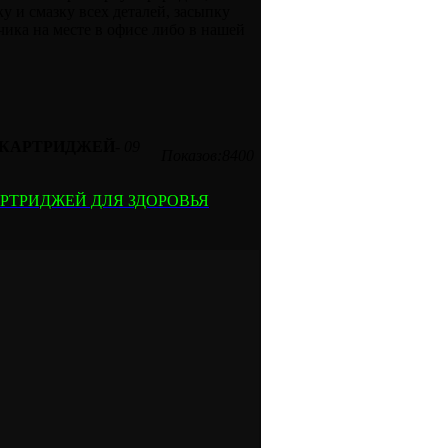
ку и смазку всех деталей, засыпку
чика на месте в офисе либо в нашей
 КАРТРИДЖЕЙ
-
09
Показов:8400
РТРИДЖЕЙ ДЛЯ ЗДОРОВЬЯ