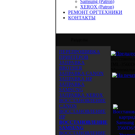
Samsung (Patron)
XEROX (Patron)
РЕМОНТ ОРГТЕХНИКИ
КОНТАКТЫ
ОО "Аида-Трейд" предлагает услуги по за
Разделы
ПЕРЕПРОШИВКА
ПРИНТЕРОВ
Восстанов
ЗАПРАВКА
[ML-3560D
BROTHER
Mинимальны
ЗАПРАВКА CANON
ЗАПРАВКА HP
ЗАПРАВКА
SAMSUNG
ЗАПРАВКА XEROX
ВОССТАНОВЛЕНИЕ
CANON
ВОССТАНОВЛЕНИЕ
HP
ВОССТАНОВЛЕНИЕ
SAMSUNG
ВОССТАНОВЛЕНИЕ
Увелич