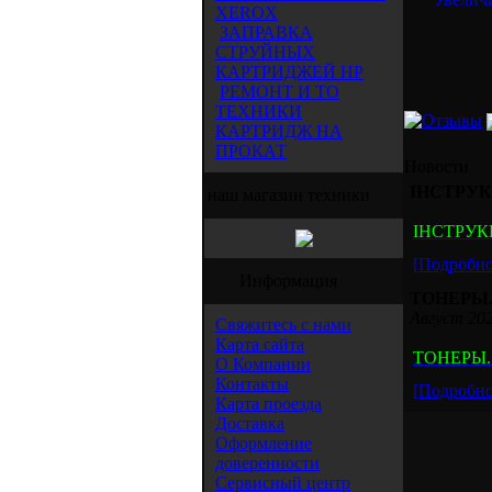
XEROX
ЗАПРАВКА
СТРУЙНЫХ
КАРТРИДЖЕЙ HP
РЕМОНТ И ТО
ТЕХНИКИ
КАРТРИДЖ НА
ПРОКАТ
Новости
ІНСТРУК
наш магазин техники
ІНСТРУК
[Подробно.
Информация
ТОНЕРЫ.
Август 202
Свяжитесь с нами
Карта сайта
ТОНЕРЫ.
О Компании
Контакты
[Подробно.
Карта проезда
Доставка
Оформление
доверенности
Сервисный центр