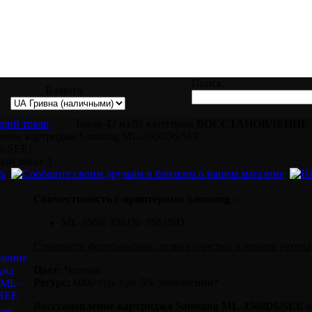
правке, восстановлению и ремонту всех в
Поиск:
Валюта:
Товар 42 из 81 категория
ВОССТАНОВЛЕНИЕ
ление картриджа Samsung ML-3560D6/SEE
6-SEE]
й заказ: 1
Совместимость с принтерами Samsung :
ML-3560/ 3561N/ 3561ND
Стоимость фотобарабана, лезвия очистки и тонера учтена
Цвет
: Черный
Ресурс:
6000 стр. при 5% заполнении*
Восстановление картриджа Samsung ML-3560D6/SEE
в
ить