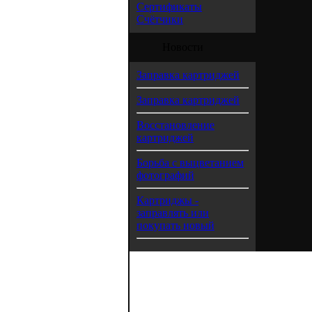
Сертификаты
Счётчики
Новости
Заправка картриджей
Заправка картриджей
Восстановление
картриджей
Борьба с выцветанием
фотографий
Картриджы -
заправлять или
покупать новый