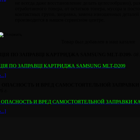
не всегда даже восстановление делать целесообразно), ра
отработанного тонера, от остатков тонера, мусора и пост
контактных групп, заправка, замена изношенных деталей 
производится в нашем сервисном центре.
Товар был добавлен в наш каталог
ЦІЯ ПО ЗАПРАВЦІ КАРТРИДЖА SAMSUNG MLT-D209
-
08 
ЦІЯ ПО ЗАПРАВЦІ КАРТРИДЖА SAMSUNG MLT-D209
..]
 ОПАСНОСТЬ И ВРЕД САМОСТОЯТЕЛЬНОЙ ЗАПРАВК
6 г.
 ОПАСНОСТЬ И ВРЕД САМОСТОЯТЕЛЬНОЙ ЗАПРАВКИ К
..]