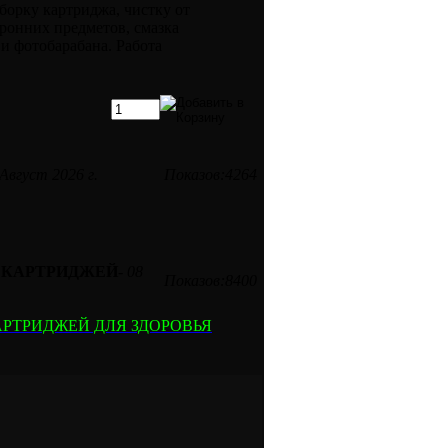
зборку картриджа, чистку от
оронних предметов, смазка
и фотобарабана. Работа
Август 2026 г.
Показов:4264
И КАРТРИДЖЕЙ
-
08
Показов:8400
АРТРИДЖЕЙ ДЛЯ ЗДОРОВЬЯ