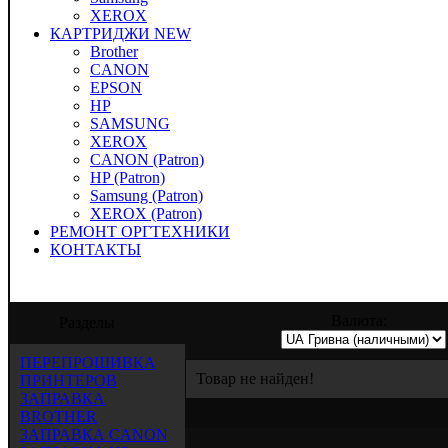
XEROX
КАРТРИДЖИ NEW
Brother
CANON
EPSON
HP
SAMSUNG
XEROX
CANON (Patron)
HP (Patron)
Samsung (Patron)
XEROX (Patron)
РЕМОНТ ОРГТЕХНИКИ
КОНТАКТЫ
" предлагает услуги по заправке, восста
Валюта:
Разделы
ПЕРЕПРОШИВКА
Товар не найден!
ПРИНТЕРОВ
ЗАПРАВКА
BROTHER
ЗАПРАВКА CANON