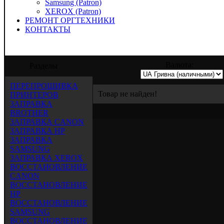
Samsung (Patron)
XEROX (Patron)
РЕМОНТ ОРГТЕХНИКИ
КОНТАКТЫ
" предлагает услуги по заправке, восста
Валюта:
Разделы
ПЕРЕПРОШИВКА
Товар не найден!
ПРИНТЕРОВ
ЗАПРАВКА
BROTHER
ЗАПРАВКА CANON
ЗАПРАВКА HP
ЗАПРАВКА
SAMSUNG
ЗАПРАВКА XEROX
ВОССТАНОВЛЕНИЕ
CANON
ВОССТАНОВЛЕНИЕ
HP
ВОССТАНОВЛЕНИЕ
SAMSUNG
ВОССТАНОВЛЕНИЕ