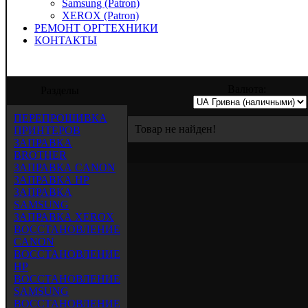
Samsung (Patron)
XEROX (Patron)
РЕМОНТ ОРГТЕХНИКИ
КОНТАКТЫ
редлагает услуги по заправке, восстанов
Валюта:
Разделы
ПЕРЕПРОШИВКА
Товар не найден!
ПРИНТЕРОВ
ЗАПРАВКА
BROTHER
ЗАПРАВКА CANON
ЗАПРАВКА HP
ЗАПРАВКА
SAMSUNG
ЗАПРАВКА XEROX
ВОССТАНОВЛЕНИЕ
CANON
ВОССТАНОВЛЕНИЕ
HP
ВОССТАНОВЛЕНИЕ
SAMSUNG
ВОССТАНОВЛЕНИЕ