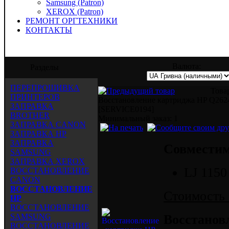
Samsung (Patron)
XEROX (Patron)
РЕМОНТ ОРГТЕХНИКИ
КОНТАКТЫ
ейд" предлагает услуги по заправке, вос
Валюта:
Разделы
ПЕРЕПРОШИВКА
Това
ПРИНТЕРОВ
Восстановление картриджа HP Q26
ЗАПРАВКА
[SERVICE0194]
BROTHER
Mинимальный заказ: 1
ЗАПРАВКА CANON
ЗАПРАВКА HP
ЗАПРАВКА
Совместим
SAMSUNG
ЗАПРАВКА XEROX
LJ 1150
ВОССТАНОВЛЕНИЕ
CANON
ВОССТАНОВЛЕНИЕ
Стоимость 
HP
ВОССТАНОВЛЕНИЕ
SAMSUNG
Восстанов
ВОССТАНОВЛЕНИЕ