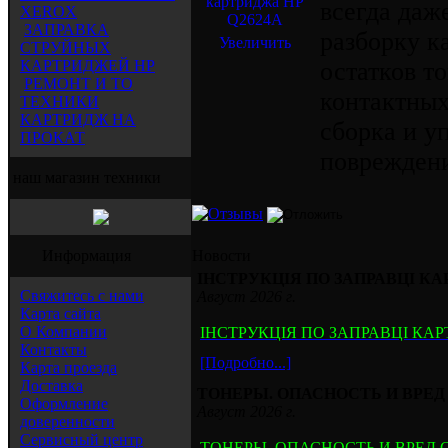
всегда даж
XEROX
ЗАПРАВКА
разборку к
Увеличить
СТРУЙНЫХ
КАРТРИДЖЕЙ HP
остатков т
РЕМОНТ И ТО
контактных
ТЕХНИКИ
КАРТРИДЖ НА
сборка и у
ПРОКАТ
повреждени
наш магазин техники
Информация
Новости
ІНСТРУКЦІЯ ПО ЗАПРАВЦІ КА
Свяжитесь с нами
Август 2026 г.
Карта сайта
О Компании
ІНСТРУКЦІЯ ПО ЗАПРАВЦІ КАР
Контакты
[Подробно...]
Карта проезда
Доставка
ТОНЕРЫ. ОПАСНОСТЬ И ВРЕ
Оформление
Август 2026 г.
доверенности
Сервисный центр
ТОНЕРЫ. ОПАСНОСТЬ И ВРЕД