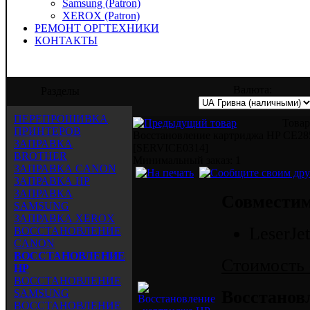
Samsung (Patron)
XEROX (Patron)
РЕМОНТ ОРГТЕХНИКИ
КОНТАКТЫ
д" предлагает услуги по заправке, восст
Валюта:
Разделы
ПЕРЕПРОШИВКА
Товар
ПРИНТЕРОВ
Восстановление картриджа HP CE2
ЗАПРАВКА
[SERVICE0314]
BROTHER
Mинимальный заказ: 1
ЗАПРАВКА CANON
ЗАПРАВКА HP
ЗАПРАВКА
Совместим
SAMSUNG
ЗАПРАВКА XEROX
LeserJe
ВОССТАНОВЛЕНИЕ
CANON
ВОССТАНОВЛЕНИЕ
Стоимость 
HP
ВОССТАНОВЛЕНИЕ
SAMSUNG
Восстанов
ВОССТАНОВЛЕНИЕ