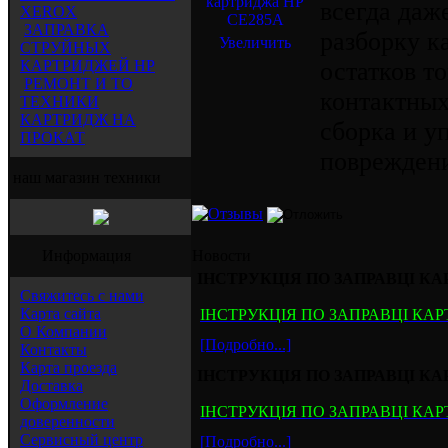
всегда даж
XEROX
ЗАПРАВКА
разборку к
Увеличить
СТРУЙНЫХ
КАРТРИДЖЕЙ HP
остатков т
РЕМОНТ И ТО
контактных
ТЕХНИКИ
КАРТРИДЖ НА
сборка и у
ПРОКАТ
повреждени
наш магазин техники
Информация
Новости
ІНСТРУКЦІЯ ПО ЗАПРАВЦІ КАР
Свяжитесь с нами
Карта сайта
ІНСТРУКЦІЯ ПО ЗАПРАВЦІ КАРТ
О Компании
[Подробно...]
Контакты
Карта проезда
ІНСТРУКЦІЯ ПО ЗАПРАВЦІ КАРТ
Доставка
Оформление
ІНСТРУКЦІЯ ПО ЗАПРАВЦІ КАРТР
доверенности
Сервисный центр
[Подробно...]