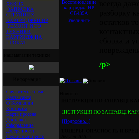
всегда даж
XEROX
ЗАПРАВКА
разборку к
СТРУЙНЫХ
КАРТРИДЖЕЙ HP
Увеличить
остатков т
РЕМОНТ И ТО
контактных
ТЕХНИКИ
КАРТРИДЖ НА
сборка и у
ПРОКАТ
повреждени
наш магазин техники
/p>
Информация
Свяжитесь с нами
Новости
Карта сайта
ІНСТРУКЦІЯ ПО ЗАПРАВЦІ КА
О Компании
Контакты
ІНСТРУКЦІЯ ПО ЗАПРАВЦІ КАР
Карта проезда
Доставка
[Подробно...]
Оформление
доверенности
ТОНЕРЫ. ОПАСНОСТЬ И ВРЕ
Сервисный центр
Август 2026 г.