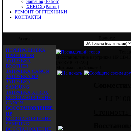
Samsung (Patron)
XEROX (Patron)
РЕМОНТ ОРГТЕХНИКИ
КОНТАКТЫ
" предлагает услуги по заправке, восста
Валюта:
Разделы
ПЕРЕПРОШИВКА
Товар
ПРИНТЕРОВ
Восстановление картриджа HP CB4
ЗАПРАВКА
[SERVICE0222]
BROTHER
Mинимальный заказ: 1
ЗАПРАВКА CANON
ЗАПРАВКА HP
ЗАПРАВКА
Совместим
SAMSUNG
ЗАПРАВКА XEROX
LJ P100
ВОССТАНОВЛЕНИЕ
CANON
ВОССТАНОВЛЕНИЕ
Стоимость 
HP
ВОССТАНОВЛЕНИЕ
SAMSUNG
Восстанов
ВОССТАНОВЛЕНИЕ