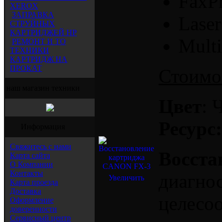
FaxP
XEROX
ЗАПРАВКА
Lase
СТРУЙНЫХ
КАРТРИДЖЕЙ HP
Mult
РЕМОНТ И ТО
ТЕХНИКИ
КАРТРИДЖ НА
ПРОКАТ
Стоимос
наш магазин техники
Цвет
: 
Ресурс:
Информация
Свяжитесь с нами
Восста
Карта сайта
О Компании
Контакты
диагнос
Увеличить
Карта проезда
Доставка
целесоо
Оформление
доверенности
Сервисный центр