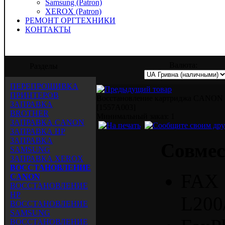
Samsung (Patron)
XEROX (Patron)
РЕМОНТ ОРГТЕХНИКИ
КОНТАКТЫ
ООО "
Валюта:
Разделы
ПЕРЕПРОШИВКА
ПРИНТЕРОВ
Восстановление картриджа CANON
ЗАПРАВКА
[1557A003]
BROTHER
Mинимальный заказ: 1
ЗАПРАВКА CANON
ЗАПРАВКА HP
ЗАПРАВКА
Совмес
SAMSUNG
ЗАПРАВКА XEROX
ВОССТАНОВЛЕНИЕ
FAX
CANON
ВОССТАНОВЛЕНИЕ
HP
L200
ВОССТАНОВЛЕНИЕ
SAMSUNG
ВОССТАНОВЛЕНИЕ