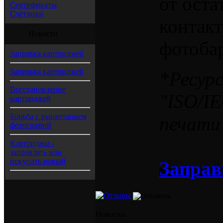
от оста
Сертификаты
Счётчики
контакт
Новости
фотобар
Заправка картриджей
Заправка картриджей
*Ресур
Восстановление
"ISO/IE
картриджей
Борьба с выцветанием
печати
фотографий
Картриджы -
заправлять или
покупать новый
Заправ
Новости