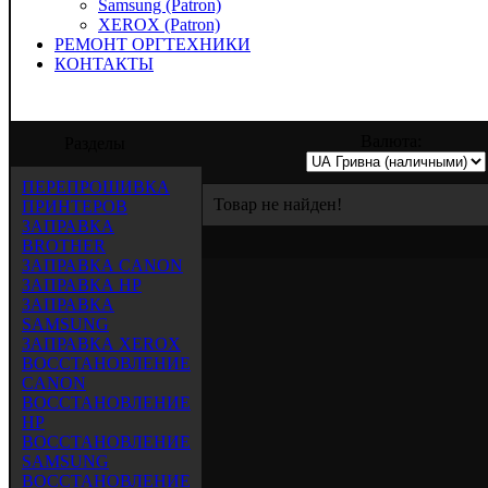
Samsung (Patron)
XEROX (Patron)
РЕМОНТ ОРГТЕХНИКИ
КОНТАКТЫ
" предлагает услуги по заправке, восста
Валюта:
Разделы
ПЕРЕПРОШИВКА
Товар не найден!
ПРИНТЕРОВ
ЗАПРАВКА
BROTHER
ЗАПРАВКА CANON
ЗАПРАВКА HP
ЗАПРАВКА
SAMSUNG
ЗАПРАВКА XEROX
ВОССТАНОВЛЕНИЕ
CANON
ВОССТАНОВЛЕНИЕ
HP
ВОССТАНОВЛЕНИЕ
SAMSUNG
ВОССТАНОВЛЕНИЕ