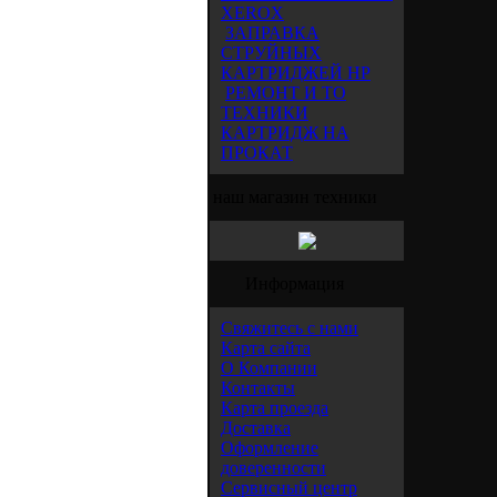
XEROX
ЗАПРАВКА
СТРУЙНЫХ
КАРТРИДЖЕЙ HP
РЕМОНТ И ТО
ТЕХНИКИ
КАРТРИДЖ НА
ПРОКАТ
наш магазин техники
Информация
Свяжитесь с нами
Карта сайта
О Компании
Контакты
Карта проезда
Доставка
Оформление
доверенности
Сервисный центр