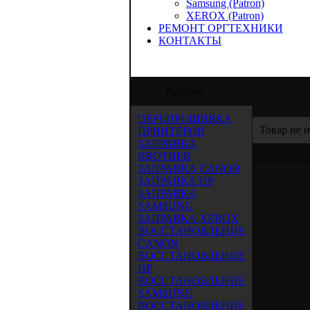
Samsung (Patron)
XEROX (Patron)
РЕМОНТ ОРГТЕХНИКИ
КОНТАКТЫ
"Аида-Трейд" предлагает услуги по запра
Разделы
ПЕРЕПРОШИВКА
Товар не 
ПРИНТЕРОВ
ЗАПРАВКА
BROTHER
ЗАПРАВКА CANON
ЗАПРАВКА HP
ЗАПРАВКА
SAMSUNG
ЗАПРАВКА XEROX
ВОССТАНОВЛЕНИЕ
CANON
ВОССТАНОВЛЕНИЕ
HP
ВОССТАНОВЛЕНИЕ
SAMSUNG
ВОССТАНОВЛЕНИЕ