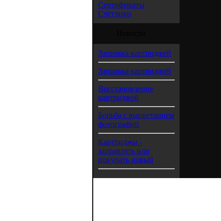
Сертификаты
Счётчики
Новости
Заправка картриджей
Заправка картриджей
Восстановление
картриджей
Борьба с выцветанием
фотографий
Картриджы -
заправлять или
покупать новый