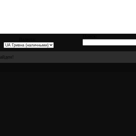
вке, восстановлению и ремонту всех видо
Поиск:
Валюта:
найден!