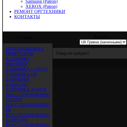
Samsung (Patron)
XEROX (Patron)
РЕМОНТ ОРГТЕХНИКИ
КОНТАКТЫ
предлагает услуги по заправке, восстано
Валюта:
Разделы
ПЕРЕПРОШИВКА
Товар не найден!
ПРИНТЕРОВ
ЗАПРАВКА
BROTHER
ЗАПРАВКА CANON
ЗАПРАВКА HP
ЗАПРАВКА
SAMSUNG
ЗАПРАВКА XEROX
ВОССТАНОВЛЕНИЕ
CANON
ВОССТАНОВЛЕНИЕ
HP
ВОССТАНОВЛЕНИЕ
SAMSUNG
ВОССТАНОВЛЕНИЕ