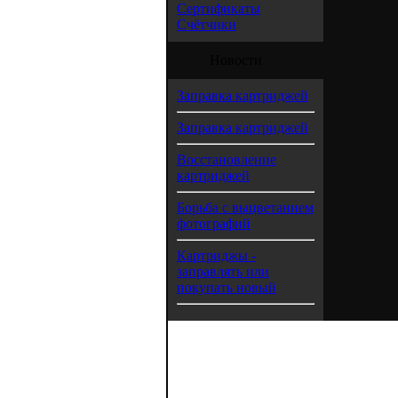
Сертификаты
Счётчики
Новости
Заправка картриджей
Заправка картриджей
Восстановление
картриджей
Борьба с выцветанием
фотографий
Картриджы -
заправлять или
покупать новый