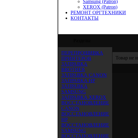
Samsung (Patron)
XEROX (Patron)
РЕМОНТ ОРГТЕХНИКИ
КОНТАКТЫ
ООО "Аида-Трейд" предлагает услуги по з
Разделы
ПЕРЕПРОШИВКА
Товар не 
ПРИНТЕРОВ
ЗАПРАВКА
BROTHER
ЗАПРАВКА CANON
ЗАПРАВКА HP
ЗАПРАВКА
SAMSUNG
ЗАПРАВКА XEROX
ВОССТАНОВЛЕНИЕ
CANON
ВОССТАНОВЛЕНИЕ
HP
ВОССТАНОВЛЕНИЕ
SAMSUNG
ВОССТАНОВЛЕНИЕ