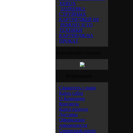
XEROX
ЗАПРАВКА
СТРУЙНЫХ
КАРТРИДЖЕЙ HP
РЕМОНТ И ТО
ТЕХНИКИ
КАРТРИДЖ НА
ПРОКАТ
наш магазин техники
Информация
Свяжитесь с нами
Карта сайта
О Компании
Контакты
Карта проезда
Доставка
Оформление
доверенности
Сервисный центр