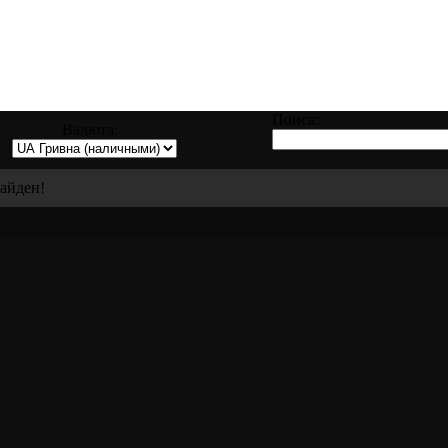
аправке, восстановлению и ремонту всех 
Поиск:
Валюта:
найден!