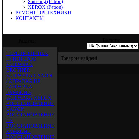
Samsung (Patron)
XEROX (Patron)
РЕМОНТ ОРГТЕХНИКИ
КОНТАКТЫ
лагает услуги по заправке, восстановлен
Валюта:
Разделы
ПЕРЕПРОШИВКА
Товар не найден!
ПРИНТЕРОВ
ЗАПРАВКА
BROTHER
ЗАПРАВКА CANON
ЗАПРАВКА HP
ЗАПРАВКА
SAMSUNG
ЗАПРАВКА XEROX
ВОССТАНОВЛЕНИЕ
CANON
ВОССТАНОВЛЕНИЕ
HP
ВОССТАНОВЛЕНИЕ
SAMSUNG
ВОССТАНОВЛЕНИЕ