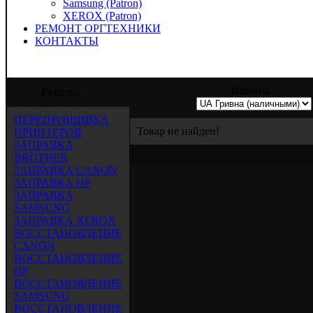
Samsung (Patron)
XEROX (Patron)
РЕМОНТ ОРГТЕХНИКИ
КОНТАКТЫ
" предлагает услуги по заправке, восста
Валюта:
Разделы
ПЕРЕПРОШИВКА
Товар не найден!
ПРИНТЕРОВ
ЗАПРАВКА
BROTHER
ЗАПРАВКА CANON
ЗАПРАВКА HP
ЗАПРАВКА
SAMSUNG
ЗАПРАВКА XEROX
ВОССТАНОВЛЕНИЕ
CANON
ВОССТАНОВЛЕНИЕ
HP
ВОССТАНОВЛЕНИЕ
SAMSUNG
ВОССТАНОВЛЕНИЕ