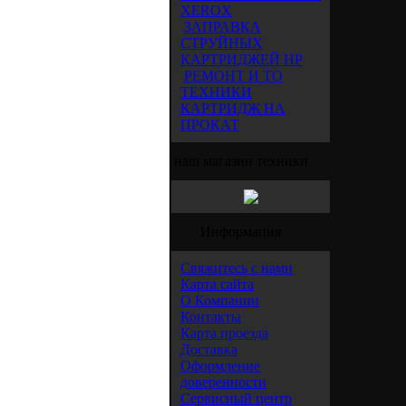
XEROX
ЗАПРАВКА
СТРУЙНЫХ
КАРТРИДЖЕЙ HP
РЕМОНТ И ТО
ТЕХНИКИ
КАРТРИДЖ НА
ПРОКАТ
наш магазин техники
Информация
Свяжитесь с нами
Карта сайта
О Компании
Контакты
Карта проезда
Доставка
Оформление
доверенности
Сервисный центр