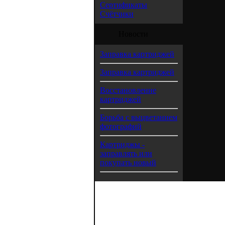
Сертификаты
Счётчики
Новости
Заправка картриджей
Заправка картриджей
Восстановление
картриджей
Борьба с выцветанием
фотографий
Картриджы -
заправлять или
покупать новый