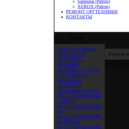
Samsung (Patron)
XEROX (Patron)
РЕМОНТ ОРГТЕХНИКИ
КОНТАКТЫ
О "Аида-Трейд" предлагает услуги по зап
Разделы
ПЕРЕПРОШИВКА
Товар не 
ПРИНТЕРОВ
ЗАПРАВКА
BROTHER
ЗАПРАВКА CANON
ЗАПРАВКА HP
ЗАПРАВКА
SAMSUNG
ЗАПРАВКА XEROX
ВОССТАНОВЛЕНИЕ
CANON
ВОССТАНОВЛЕНИЕ
HP
ВОССТАНОВЛЕНИЕ
SAMSUNG
ВОССТАНОВЛЕНИЕ