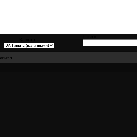
равке, восстановлению и ремонту всех ви
Поиск:
Валюта:
найден!