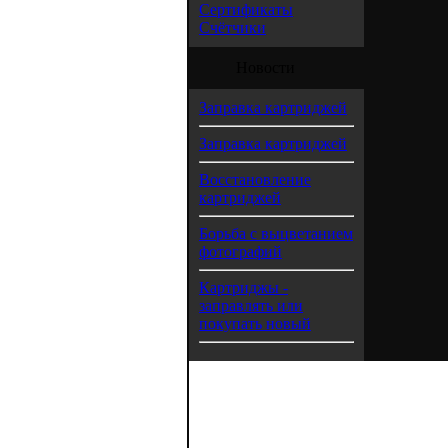
Сертификаты
Счётчики
Новости
Заправка картриджей
Заправка картриджей
Восстановление
картриджей
Борьба с выцветанием
фотографий
Картриджы -
заправлять или
покупать новый