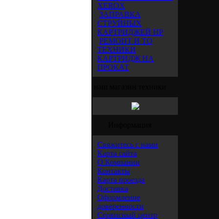
XEROX
ЗАПРАВКА
СТРУЙНЫХ
КАРТРИДЖЕЙ HP
РЕМОНТ И ТО
ТЕХНИКИ
КАРТРИДЖ НА
ПРОКАТ
наш магазин техники
Информация
Свяжитесь с нами
Карта сайта
О Компании
Контакты
Карта проезда
Доставка
Оформление
доверенности
Сервисный центр