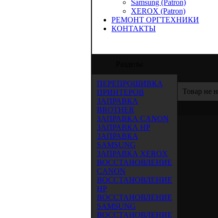
Samsung (Patron)
XEROX (Patron)
РЕМОНТ ОРГТЕХНИКИ
КОНТАКТЫ
ООО "Аида-Трейд" предлагает услуги п
Разделы
ПЕРЕПРОШИВКА
Товар не 
ПРИНТЕРОВ
ЗАПРАВКА
BROTHER
ЗАПРАВКА CANON
ЗАПРАВКА HP
ЗАПРАВКА
SAMSUNG
ЗАПРАВКА XEROX
ВОССТАНОВЛЕНИЕ
CANON
ВОССТАНОВЛЕНИЕ
HP
ВОССТАНОВЛЕНИЕ
SAMSUNG
ВОССТАНОВЛЕНИЕ