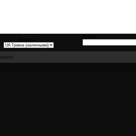
о заправке, восстановлению и ремонту вс
Поиск:
Валюта:
найден!