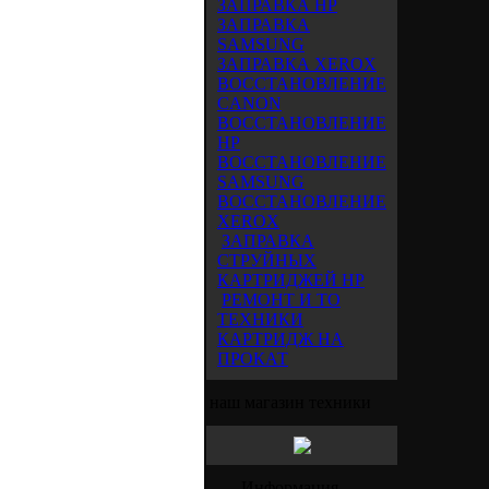
ЗАПРАВКА HP
ЗАПРАВКА
SAMSUNG
ЗАПРАВКА XEROX
ВОССТАНОВЛЕНИЕ
CANON
ВОССТАНОВЛЕНИЕ
HP
ВОССТАНОВЛЕНИЕ
SAMSUNG
ВОССТАНОВЛЕНИЕ
XEROX
ЗАПРАВКА
СТРУЙНЫХ
КАРТРИДЖЕЙ HP
РЕМОНТ И ТО
ТЕХНИКИ
КАРТРИДЖ НА
ПРОКАТ
наш магазин техники
Информация