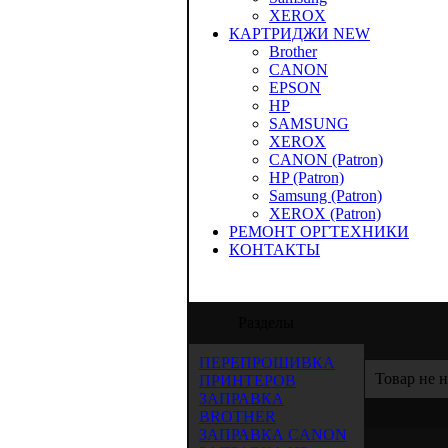
XEROX
КАРТРИДЖИ NEW
Brother
CANON
EPSON
HP
SAMSUNG
XEROX
CANON (Patron)
HP (Patron)
Samsung (Patron)
XEROX (Patron)
РЕМОНТ ОРГТЕХНИКИ
КОНТАКТЫ
ООО "Аида-Трейд" предлагает услуги по з
Разделы
ПЕРЕПРОШИВКА
Товар не 
ПРИНТЕРОВ
ЗАПРАВКА
BROTHER
ЗАПРАВКА CANON