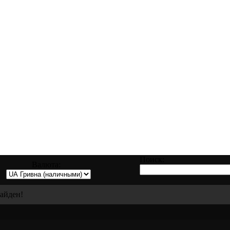
аправке, восстановлению и ремонту всех 
Поиск:
Валюта:
найден!