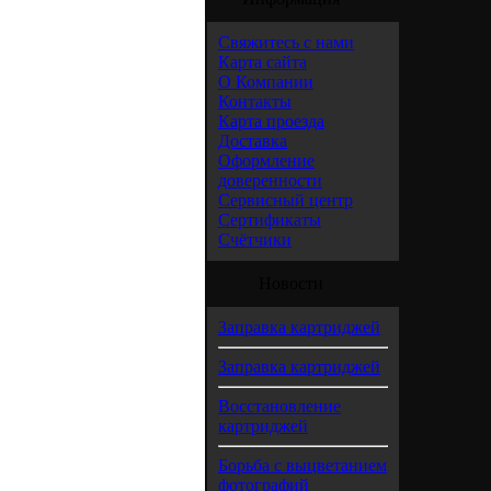
Свяжитесь с нами
Карта сайта
О Компании
Контакты
Карта проезда
Доставка
Оформление
доверенности
Сервисный центр
Сертификаты
Счётчики
Новости
Заправка картриджей
Заправка картриджей
Восстановление
картриджей
Борьба с выцветанием
фотографий