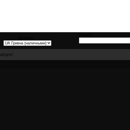
равке, восстановлению и ремонту всех ви
Поиск:
Валюта:
найден!