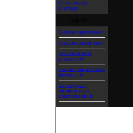
Сертификаты
Счётчики
Новости
Заправка картриджей
Заправка картриджей
Восстановление
картриджей
Борьба с выцветанием
фотографий
Картриджы -
заправлять или
покупать новый