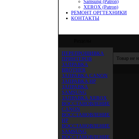
Samsung (Patron)
XEROX (Patron)
РЕМОНТ ОРГТЕХНИКИ
КОНТАКТЫ
О "Аида-Трейд" предлагает услуги по зап
Разделы
ПЕРЕПРОШИВКА
Товар не 
ПРИНТЕРОВ
ЗАПРАВКА
BROTHER
ЗАПРАВКА CANON
ЗАПРАВКА HP
ЗАПРАВКА
SAMSUNG
ЗАПРАВКА XEROX
ВОССТАНОВЛЕНИЕ
CANON
ВОССТАНОВЛЕНИЕ
HP
ВОССТАНОВЛЕНИЕ
SAMSUNG
ВОССТАНОВЛЕНИЕ