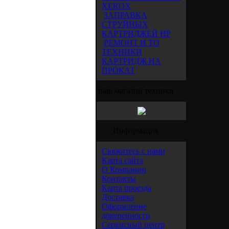
XEROX
ЗАПРАВКА
СТРУЙНЫХ
КАРТРИДЖЕЙ HP
РЕМОНТ И ТО
ТЕХНИКИ
КАРТРИДЖ НА
ПРОКАТ
наш магазин техники
Информация
Свяжитесь с нами
Карта сайта
О Компании
Контакты
Карта проезда
Доставка
Оформление
доверенности
Сервисный центр