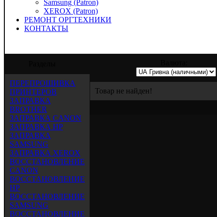
Samsung (Patron)
XEROX (Patron)
РЕМОНТ ОРГТЕХНИКИ
КОНТАКТЫ
 предлагает услуги по заправке, восстано
Валюта:
Разделы
ПЕРЕПРОШИВКА
Товар не найден!
ПРИНТЕРОВ
ЗАПРАВКА
BROTHER
ЗАПРАВКА CANON
ЗАПРАВКА HP
ЗАПРАВКА
SAMSUNG
ЗАПРАВКА XEROX
ВОССТАНОВЛЕНИЕ
CANON
ВОССТАНОВЛЕНИЕ
HP
ВОССТАНОВЛЕНИЕ
SAMSUNG
ВОССТАНОВЛЕНИЕ