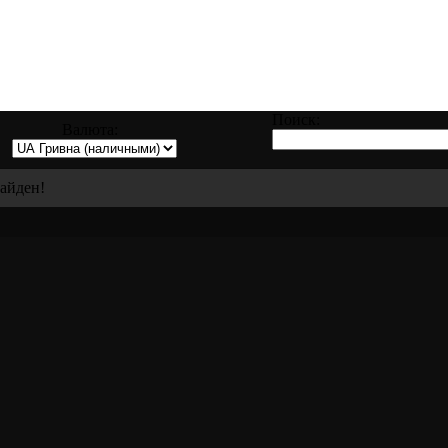
заправке, восстановлению и ремонту всех
Поиск:
Валюта:
найден!