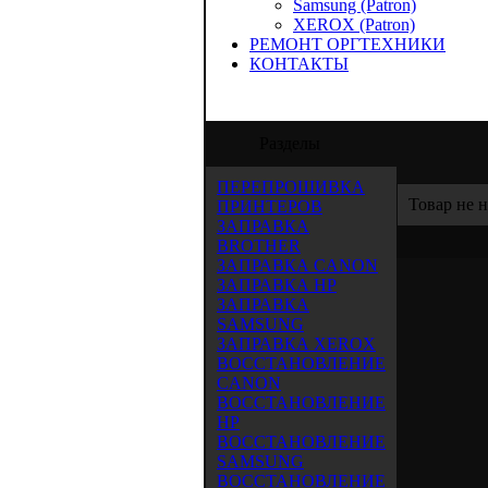
Samsung (Patron)
XEROX (Patron)
РЕМОНТ ОРГТЕХНИКИ
КОНТАКТЫ
ООО "Аида-Трейд" предлагает услуги по 
Разделы
ПЕРЕПРОШИВКА
Товар не 
ПРИНТЕРОВ
ЗАПРАВКА
BROTHER
ЗАПРАВКА CANON
ЗАПРАВКА HP
ЗАПРАВКА
SAMSUNG
ЗАПРАВКА XEROX
ВОССТАНОВЛЕНИЕ
CANON
ВОССТАНОВЛЕНИЕ
HP
ВОССТАНОВЛЕНИЕ
SAMSUNG
ВОССТАНОВЛЕНИЕ