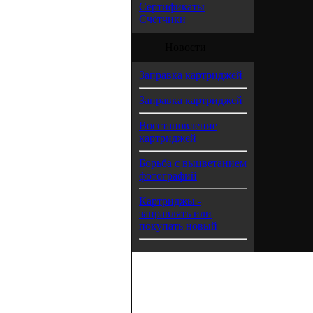
Сертификаты
Счётчики
Новости
Заправка картриджей
Заправка картриджей
Восстановление
картриджей
Борьба с выцветанием
фотографий
Картриджы -
заправлять или
покупать новый