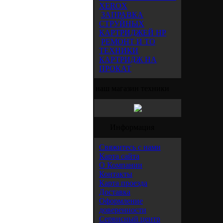
XEROX
ЗАПРАВКА
СТРУЙНЫХ
КАРТРИДЖЕЙ HP
РЕМОНТ И ТО
ТЕХНИКИ
КАРТРИДЖ НА
ПРОКАТ
наш магазин техники
Информация
Свяжитесь с нами
Карта сайта
О Компании
Контакты
Карта проезда
Доставка
Оформление
доверенности
Сервисный центр