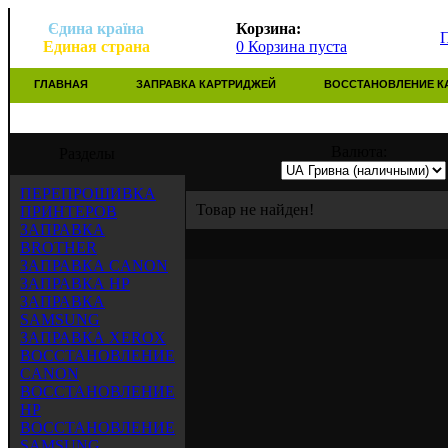
Єдина країна
Корзина:
Единая страна
0 Корзина пуста
ГЛАВНАЯ
ЗАПРАВКА КАРТРИДЖЕЙ
ВОССТАНОВЛЕНИЕ К
рейд" предлагает услуги по заправке, во
Валюта:
Разделы
ПЕРЕПРОШИВКА
Товар не найден!
ПРИНТЕРОВ
ЗАПРАВКА
BROTHER
ЗАПРАВКА CANON
ЗАПРАВКА HP
ЗАПРАВКА
SAMSUNG
ЗАПРАВКА XEROX
ВОССТАНОВЛЕНИЕ
CANON
ВОССТАНОВЛЕНИЕ
HP
ВОССТАНОВЛЕНИЕ
SAMSUNG