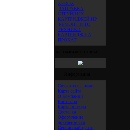
XEROX
ЗАПРАВКА
СТРУЙНЫХ
КАРТРИДЖЕЙ HP
РЕМОНТ И ТО
ТЕХНИКИ
КАРТРИДЖ НА
ПРОКАТ
наш магазин техники
Информация
Свяжитесь с нами
Карта сайта
О Компании
Контакты
Карта проезда
Доставка
Оформление
доверенности
Сервисный центр