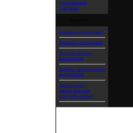
Сертификаты
Счётчики
Новости
Заправка картриджей
Заправка картриджей
Восстановление
картриджей
Борьба с выцветанием
фотографий
Картриджы -
заправлять или
покупать новый