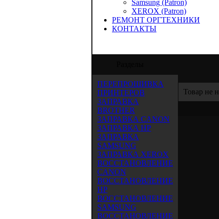
Samsung (Patron)
XEROX (Patron)
РЕМОНТ ОРГТЕХНИКИ
КОНТАКТЫ
ООО "Аида-Трейд" предлагает услуги по
Разделы
ПЕРЕПРОШИВКА
Товар не 
ПРИНТЕРОВ
ЗАПРАВКА
BROTHER
ЗАПРАВКА CANON
ЗАПРАВКА HP
ЗАПРАВКА
SAMSUNG
ЗАПРАВКА XEROX
ВОССТАНОВЛЕНИЕ
CANON
ВОССТАНОВЛЕНИЕ
HP
ВОССТАНОВЛЕНИЕ
SAMSUNG
ВОССТАНОВЛЕНИЕ