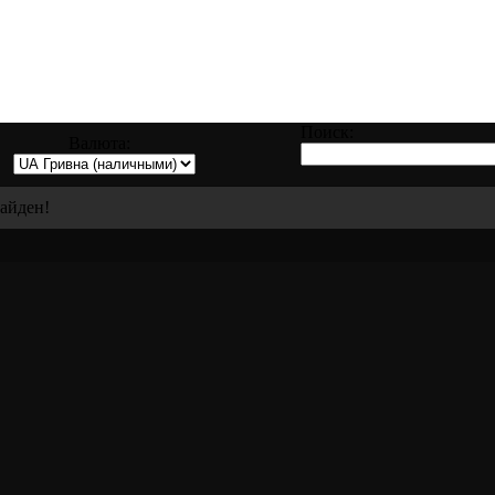
 заправке, восстановлению и ремонту все
Поиск:
Валюта:
найден!