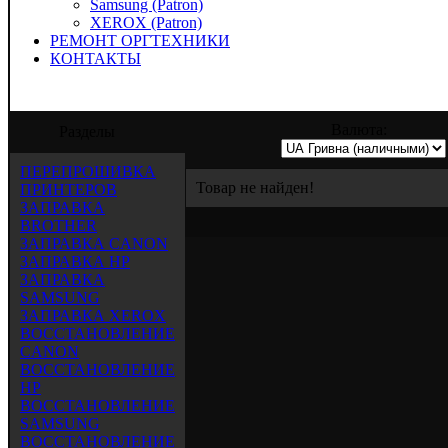
Samsung (Patron)
XEROX (Patron)
РЕМОНТ ОРГТЕХНИКИ
КОНТАКТЫ
предлагает услуги по заправке, восстано
Валюта:
Разделы
ПЕРЕПРОШИВКА
Товар не найден!
ПРИНТЕРОВ
ЗАПРАВКА
BROTHER
ЗАПРАВКА CANON
ЗАПРАВКА HP
ЗАПРАВКА
SAMSUNG
ЗАПРАВКА XEROX
ВОССТАНОВЛЕНИЕ
CANON
ВОССТАНОВЛЕНИЕ
HP
ВОССТАНОВЛЕНИЕ
SAMSUNG
ВОССТАНОВЛЕНИЕ