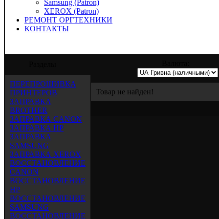
Samsung (Patron)
XEROX (Patron)
РЕМОНТ ОРГТЕХНИКИ
КОНТАКТЫ
предлагает услуги по заправке, восстано
Валюта:
Разделы
ПЕРЕПРОШИВКА
Товар не найден!
ПРИНТЕРОВ
ЗАПРАВКА
BROTHER
ЗАПРАВКА CANON
ЗАПРАВКА HP
ЗАПРАВКА
SAMSUNG
ЗАПРАВКА XEROX
ВОССТАНОВЛЕНИЕ
CANON
ВОССТАНОВЛЕНИЕ
HP
ВОССТАНОВЛЕНИЕ
SAMSUNG
ВОССТАНОВЛЕНИЕ