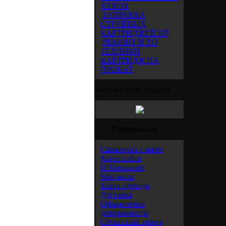
XEROX
ЗАПРАВКА
СТРУЙНЫХ
КАРТРИДЖЕЙ HP
РЕМОНТ И ТО
ТЕХНИКИ
КАРТРИДЖ НА
ПРОКАТ
наш магазин техники
Информация
Свяжитесь с нами
Карта сайта
О Компании
Контакты
Карта проезда
Доставка
Оформление
доверенности
Сервисный центр