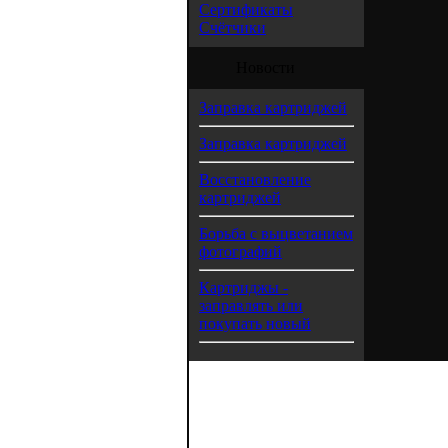
Сертификаты
Счётчики
Новости
Заправка картриджей
Заправка картриджей
Восстановление
картриджей
Борьба с выцветанием
фотографий
Картриджы -
заправлять или
покупать новый