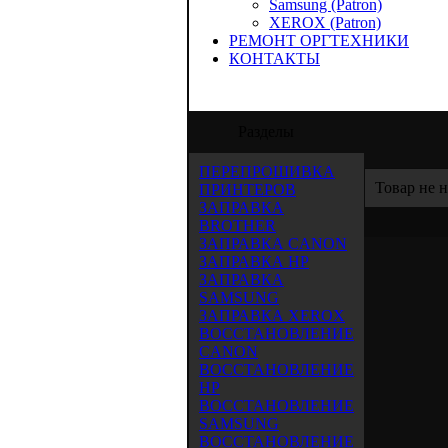
Samsung (Patron)
XEROX (Patron)
РЕМОНТ ОРГТЕХНИКИ
КОНТАКТЫ
ОО "Аида-Трейд" предлагает услуги по за
Разделы
ПЕРЕПРОШИВКА
Товар не 
ПРИНТЕРОВ
ЗАПРАВКА
BROTHER
ЗАПРАВКА CANON
ЗАПРАВКА HP
ЗАПРАВКА
SAMSUNG
ЗАПРАВКА XEROX
ВОССТАНОВЛЕНИЕ
CANON
ВОССТАНОВЛЕНИЕ
HP
ВОССТАНОВЛЕНИЕ
SAMSUNG
ВОССТАНОВЛЕНИЕ