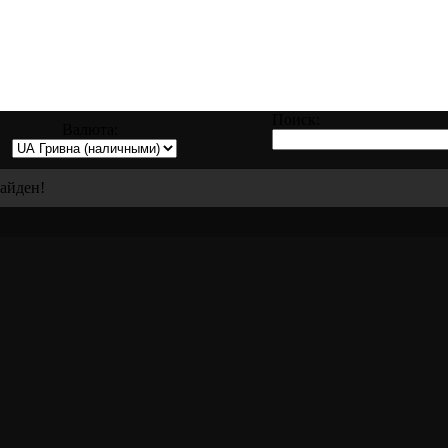
правке, восстановлению и ремонту всех в
Поиск:
Валюта:
найден!